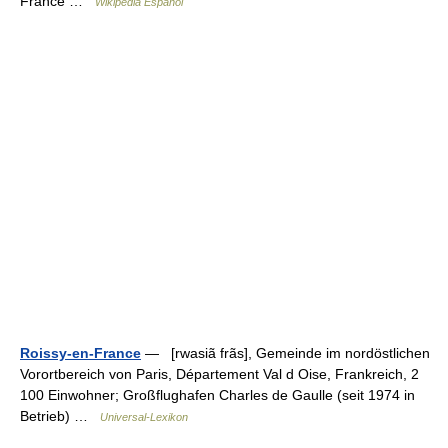
France …
Wikipedia Español
Roissy-en-France
— [rwasiã frãs], Gemeinde im nordöstlichen
Vorortbereich von Paris, Département Val d Oise, Frankreich, 2
100 Einwohner; Großflughafen Charles de Gaulle (seit 1974 in
Betrieb) …
Universal-Lexikon