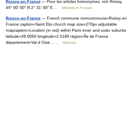
Roissy-en-France
— Pour les articles homonymes, voir Roissy.
49° 00′ 00″ N 2° 31′ 00″ E …
Wikipédia en Français
Roissy-en-France
— French commune nomcommune=Roissy en
France caption=Saint Eloi church map size=270px adjustable
mapcaption=Location (in red) within Paris inner and outer suburbs
latitude=49.0050 longitude=2.5189 région=Île de France
département=Val d Oise… …
Wikipedia