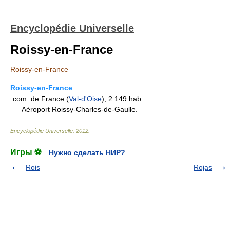
Encyclopédie Universelle
Roissy-en-France
Roissy-en-France
Roissy-en-France
com. de France (
Val-d'Oise
); 2 149 hab.
—
Aéroport Roissy-Charles-de-Gaulle.
Encyclopédie Universelle
.
2012
.
Игры ⚽
Нужно сделать НИР?
Rois
Rojas