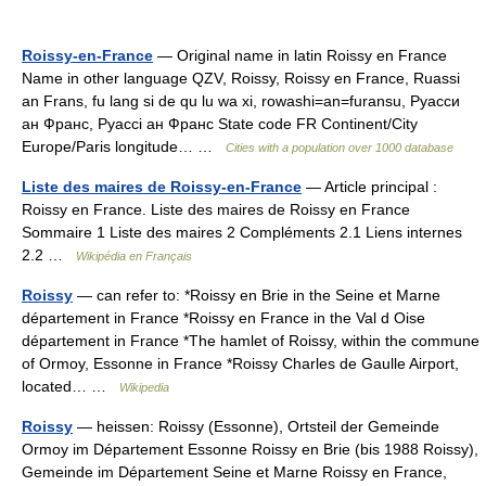
Roissy-en-France
— Original name in latin Roissy en France
Name in other language QZV, Roissy, Roissy en France, Ruassi
an Frans, fu lang si de qu lu wa xi, rowashi=an=furansu, Руасси
ан Франс, Руассі ан Франс State code FR Continent/City
Europe/Paris longitude… …
Cities with a population over 1000 database
Liste des maires de Roissy-en-France
— Article principal :
Roissy en France. Liste des maires de Roissy en France
Sommaire 1 Liste des maires 2 Compléments 2.1 Liens internes
2.2 …
Wikipédia en Français
Roissy
— can refer to: *Roissy en Brie in the Seine et Marne
département in France *Roissy en France in the Val d Oise
département in France *The hamlet of Roissy, within the commune
of Ormoy, Essonne in France *Roissy Charles de Gaulle Airport,
located… …
Wikipedia
Roissy
— heissen: Roissy (Essonne), Ortsteil der Gemeinde
Ormoy im Département Essonne Roissy en Brie (bis 1988 Roissy),
Gemeinde im Département Seine et Marne Roissy en France,