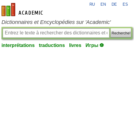
RU
EN
DE
ES
fr-academic.com
Dictionnaires et Encyclopédies sur 'Academic'
Recherche!
interprétations
traductions
livres
Игры ⚽